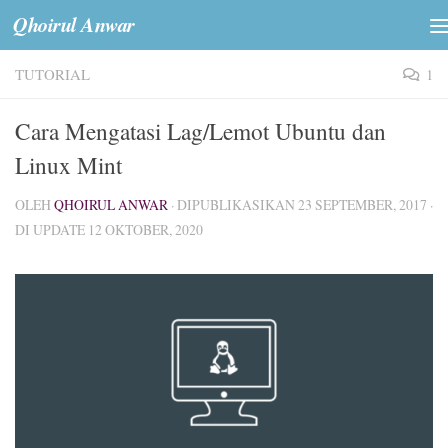
Qhoirul Anwar
Skip to content
TUTORIAL
1
Cara Mengatasi Lag/Lemot Ubuntu dan
Linux Mint
OLEH
QHOIRUL ANWAR
· DIPUBLIKASIKAN
23 SEPTEMBER, 2017
·
DI UPDATE
12 OKTOBER, 2020