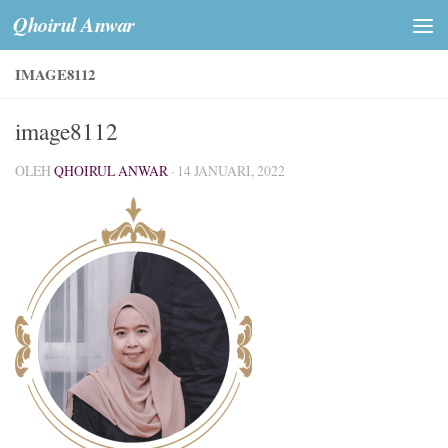
Qhoirul Anwar
Skip to content
IMAGE8112
image8112
OLEH
QHOIRUL ANWAR
·
14 JANUARI, 2022